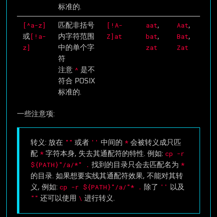
标准的.
[^a-z]
[!A-
aat
Aat
匹配非括号
,
,
[!a-
Z]at
bat
Bat
或
内字符范围
,
,
z]
zat
Zat
中的单个字
符
^
注意
是不
符合 POSIX
标准的.
一些注意项:
""
''
*
转义: 放在
或者
中间的
会被转义成只匹
*
cp -r
配
字符本身, 失去其通配符的特性. 例如:
${PATH}"/a/*" .
*
找到的目录只会去匹配名为
的目录. 如果想要实线其通配符效果, 不能对其转
cp -r ${PATH}"/a/"* .
''
义, 例如:
除了
以及
""
\
还可以使用
进行转义.