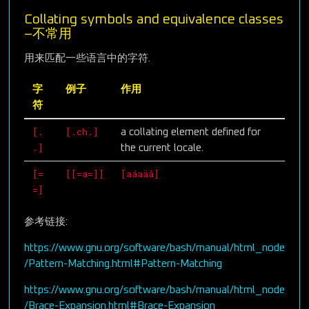
Collating symbols and equivalence classes
–不常用
用来匹配一些语言中的字符.
字
例子
作用
符
[.
[.ch.]
a collating element defined for
.]
the current locale.
[=
[[=a=]]
[aáaäâ]
=]
参考链接:
https://www.gnu.org/software/bash/manual/html_node
/Pattern-Matching.html#Pattern-Matching
https://www.gnu.org/software/bash/manual/html_node
/Brace-Expansion.html#Brace-Expansion