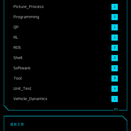
Picture_Process
1
Programming
3
QP
1
RL
1
ROS
2
Shell
2
Software
3
Tool
8
Unit_Test
4
Vehicle_Dynamics
1
最新文章