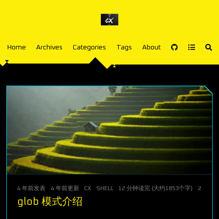
Home
Archives
Categories
Tags
About
4 年前
发表
4 年前
更新
CX
SHELL
12 分钟读完 (大约1853个字)
205
次
glob 模式介绍