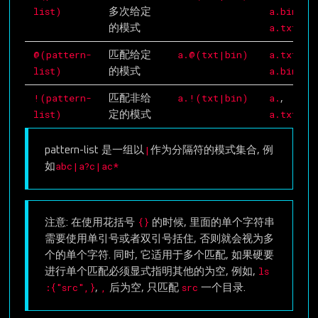
list)
a.bin
多次给定
,
a.txtbin
的模式
@(pattern-
a.@(txt|bin)
a.txt
匹配给定
,
list)
a.bin
的模式
!(pattern-
a.!(txt|bin)
a.
匹配非给
,
list)
a.txtbin
定的模式
|
pattern-list 是一组以
作为分隔符的模式集合, 例
abc|a?c|ac*
如
{}
注意: 在使用花括号
的时候, 里面的单个字符串
需要使用单引号或者双引号括住, 否则就会视为多
个的单个字符. 同时, 它适用于多个匹配, 如果硬要
ls
进行单个匹配必须显式指明其他的为空, 例如,
:{"src",}
,
src
,
后为空, 只匹配
一个目录.