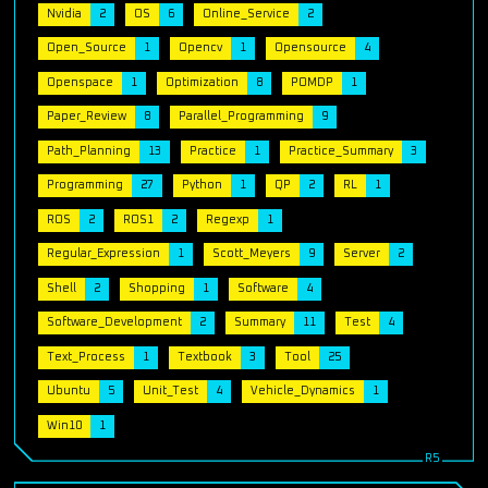
Nvidia
2
OS
6
Online_Service
2
Open_Source
1
Opencv
1
Opensource
4
Openspace
1
Optimization
8
POMDP
1
Paper_Review
8
Parallel_Programming
9
Path_Planning
13
Practice
1
Practice_Summary
3
Programming
27
Python
1
QP
2
RL
1
ROS
2
ROS1
2
Regexp
1
Regular_Expression
1
Scott_Meyers
9
Server
2
Shell
2
Shopping
1
Software
4
Software_Development
2
Summary
11
Test
4
Text_Process
1
Textbook
3
Tool
25
Ubuntu
5
Unit_Test
4
Vehicle_Dynamics
1
Win10
1