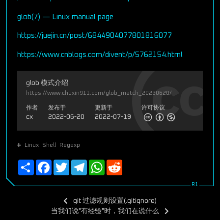
glob(7) — Linux manual page
https://juejin.cn/post/6844904077801816077
https://www.cnblogs.com/divent/p/5762154.html
glob 模式介绍
https://www.chuxin911.com/glob_match_20220620/
作者
发布于
更新于
许可协议
cx
2022-06-20
2022-07-19
#
Linux
Shell
Regexp
Share
Facebook
Twitter
Telegram
WhatsApp
Reddit
git 过滤规则设置(.gitignore)
当我们说"有经验"时，我们在说什么