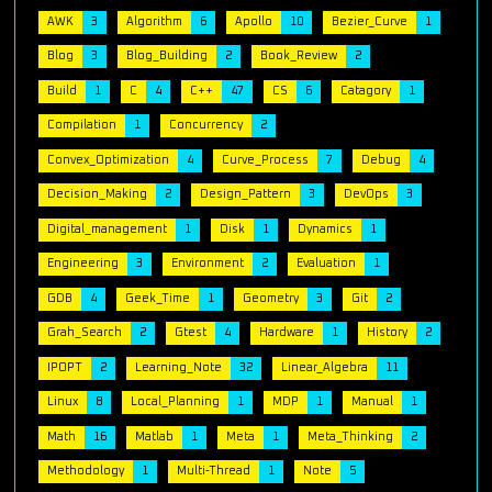
AWK
3
Algorithm
6
Apollo
10
Bezier_Curve
1
Blog
3
Blog_Building
2
Book_Review
2
Build
1
C
4
C++
47
CS
6
Catagory
1
Compilation
1
Concurrency
2
Convex_Optimization
4
Curve_Process
7
Debug
4
Decision_Making
2
Design_Pattern
3
DevOps
3
Digital_management
1
Disk
1
Dynamics
1
Engineering
3
Environment
2
Evaluation
1
GDB
4
Geek_Time
1
Geometry
3
Git
2
Grah_Search
2
Gtest
4
Hardware
1
History
2
IPOPT
2
Learning_Note
32
Linear_Algebra
11
Linux
8
Local_Planning
1
MDP
1
Manual
1
Math
16
Matlab
1
Meta
1
Meta_Thinking
2
Methodology
1
Multi-Thread
1
Note
5