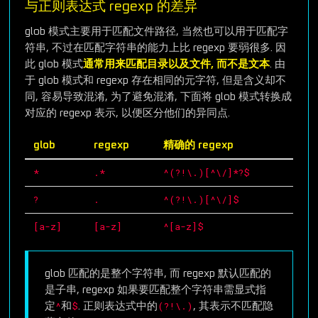
与正则表达式 regexp 的差异
glob 模式主要用于匹配文件路径, 当然也可以用于匹配字
符串, 不过在匹配字符串的能力上比 regexp 要弱很多. 因
此 glob 模式
通常用来匹配目录以及文件, 而不是文本
. 由
于 glob 模式和 regexp 存在相同的元字符, 但是含义却不
同, 容易导致混淆, 为了避免混淆, 下面将 glob 模式转换成
对应的 regexp 表示, 以便区分他们的异同点.
glob
regexp
精确的 regexp
*
.*
^(?!\.)[^\/]*?$
?
.
^(?!\.)[^\/]$
[a-z]
[a-z]
^[a-z]$
glob 匹配的是整个字符串, 而 regexp 默认匹配的
是子串, regexp 如果要匹配整个字符串需显式指
^
$
(?!\.)
定
和
. 正则表达式中的
, 其表示不匹配隐