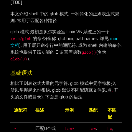
[TOC]
本文介绍 shell 中的 glob 模式, 一种简化的正则表达式规
则, 常用于匹配各种路径.
glob 模式 最初是贝尔实验室 Unix V6 系统上的一个
/etc/glob
的命令(全称: globbing pathnames. 详见
man
文档
), 用于展开命令行中的通配符. 成为 shell 内建的命令.
glob()
系统也提供了该功能的 C 语言库函数
(名为
glob(3)
).
基础语法
相比正则表达式大量的元字符, glob 模式中元字符极少,
.
所以掌握起来也很快. glob 默认不匹配隐藏文件(以点
开
头的文件或目录), 下面是 glob 的语法:
通配符
描述
示例
匹配
不匹
配
*
Law*
Law
La
匹配0个或
,
,