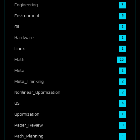
Engineering
3
Environment
2
Git
1
Hardware
1
Linux
1
Math
15
Meta
1
Meta_Thinking
2
Nonlinear_Optimization
2
OS
4
Optimization
1
Paper_Review
8
Path_Planning
3