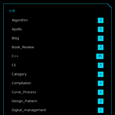
分类
Algorithm
2
Apollo
5
Blog
3
Book_Review
2
C++
25
CS
3
Catagory
1
Compilation
1
Curve_Process
1
Design_Pattern
2
Digital_management
1