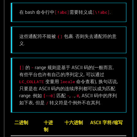
[!abc]
[\!abc]
在 bash 命令行中
需要转义成
.
()
这些通配符不能被
包裹. 否则失去通配符的意
义.
[]
-
的
range 规则是基于 ASCII 码的(一般而言,
有些平台也许有自己的序列定义, 可以通过
LC_COLLATE
locale
变量用
命令查看), 换句话说,
只要是在 ASCII 码内的连续序列都可以成为匹配
[--0]
-
.
0
range. 例如
匹配
,
,
, ASCII 码中的序列
/
如下表, 但是
转义符是个例外不在其列.
二进制
十进
十六进制
ASCII 字符/缩写
制