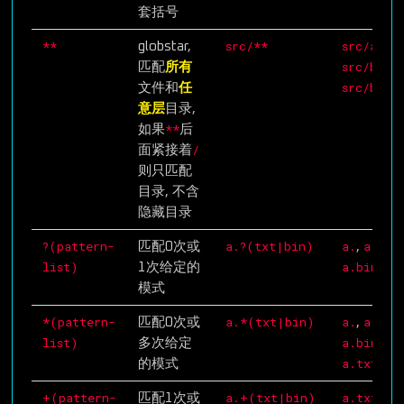
套括号
**
src/**
src/a.js
globstar,
,
src/b/a.
匹配
所有
src/b/
文件和
任
意层
目录,
**
如果
后
/
面紧接着
则只匹配
目录, 不含
隐藏目录
?(pattern-
a.?(txt|bin)
a.
a.txt
匹配0次或
,
,
list)
a.bin
1次给定的
模式
*(pattern-
a.*(txt|bin)
a.
a.txt
匹配0次或
,
,
list)
a.bin
多次给定
,
a.txtbin
的模式
+(pattern-
a.+(txt|bin)
a.txt
匹配1次或
,