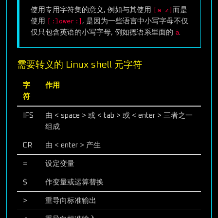
[a-z]
使用专用字符集的意义, 例如与其使用
而是
[:lower:]
使用
, 是因为一些语言中小写字母不仅
ä
仅只包含英语的小写字母, 例如德语系里面的
.
需要转义的 Linux shell 元字符
字
作用
符
IFS
由 < space > 或 < tab > 或 < enter > 三者之一
组成
CR
由 < enter > 产生
=
设定变量
$
作变量或运算替换
>
重导向标准输出