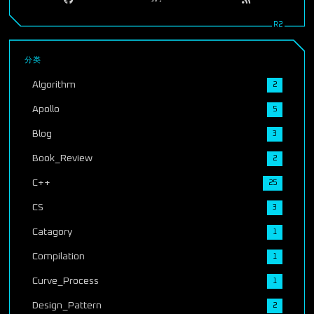
分类
Algorithm
2
Apollo
5
Blog
3
Book_Review
2
C++
25
CS
3
Catagory
1
Compilation
1
Curve_Process
1
Design_Pattern
2