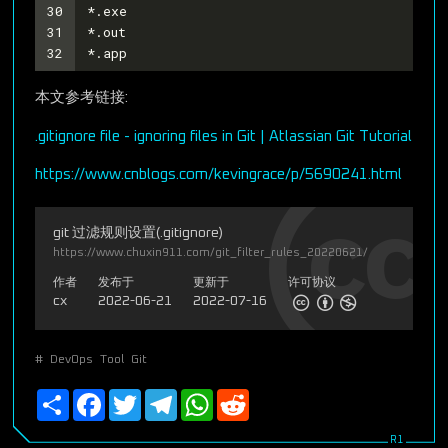
30
*.exe
31
*.out
32
*.app
本文参考链接:
.gitignore file - ignoring files in Git | Atlassian Git Tutorial
https://www.cnblogs.com/kevingrace/p/5690241.html
git 过滤规则设置(.gitignore)
https://www.chuxin911.com/git_filter_rules_20220621/
作者
发布于
更新于
许可协议
cx
2022-06-21
2022-07-16
#
DevOps
Tool
Git
Share
Facebook
Twitter
Telegram
WhatsApp
Reddit