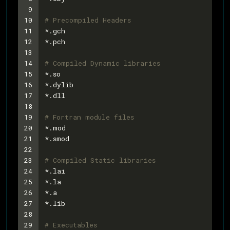
9
10
# Precompiled Headers
11
*.gch
12
*.pch
13
14
# Compiled Dynamic libraries
15
*.so
16
*.dylib
17
*.dll
18
19
# Fortran module files
20
*.mod
21
*.smod
22
23
# Compiled Static libraries
24
*.lai
25
*.la
26
*.a
27
*.lib
28
29
# Executables