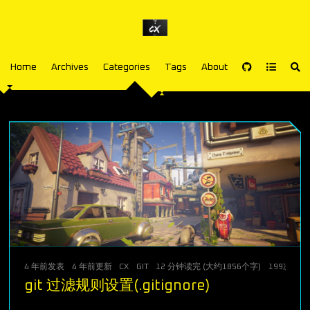
Home
Archives
Categories
Tags
About
4 年前
发表
4 年前
更新
CX
GIT
12 分钟读完 (大约1856个字)
199
次访问
git 过滤规则设置(.gitignore)