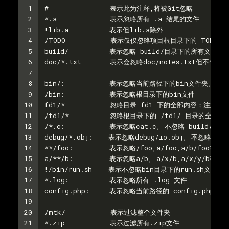
1
#               表示此为注释,将被Git忽略
2
*.a             表示忽略所有 .a 结尾的文件
3
!lib.a          表示但lib.a除外
4
/TODO           表示仅仅忽略项目根目录下的 TODO 文件
5
build/          表示忽略 build/目录下的所有文件,
6
doc/*.txt       表示会忽略doc/notes.txt但不包括 do
7
8
bin/:           表示忽略当前路径下的bin文件夹,
9
/bin:           表示忽略根目录下的bin文件
10
fd1/*           忽略目录 fd1 下的全部内容；注意,
11
/fd1/*          忽略根目录下的 /fd1/ 目录的全部内
12
/*.c:           表示忽略cat.c, 不忽略 build/cat.
13
debug/*.obj:    表示忽略debug/io.obj, 不忽略 debu
14
**/foo:         表示忽略/foo,a/foo,a/b/foo等
15
a/**/b:         表示忽略a/b, a/x/b,a/x/y/b等
16
!/bin/run.sh    表示不忽略bin目录下的run.sh文件
17
*.log:          表示忽略所有 .log 文件
18
config.php:     表示忽略当前路径的 config.php 文
19
20
/mtk/           表示过滤整个文件夹
21
*.zip           表示过滤所有.zip文件