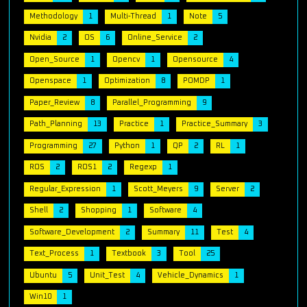
Methodology
1
Multi-Thread
1
Note
5
Nvidia
2
OS
6
Online_Service
2
Open_Source
1
Opencv
1
Opensource
4
Openspace
1
Optimization
8
POMDP
1
Paper_Review
8
Parallel_Programming
9
Path_Planning
13
Practice
1
Practice_Summary
3
Programming
27
Python
1
QP
2
RL
1
ROS
2
ROS1
2
Regexp
1
Regular_Expression
1
Scott_Meyers
9
Server
2
Shell
2
Shopping
1
Software
4
Software_Development
2
Summary
11
Test
4
Text_Process
1
Textbook
3
Tool
25
Ubuntu
5
Unit_Test
4
Vehicle_Dynamics
1
Win10
1