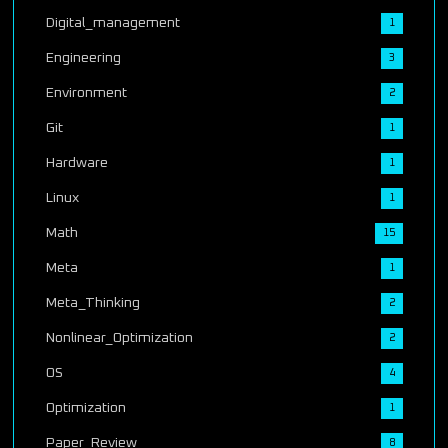
Digital_management
1
Engineering
3
Environment
2
Git
1
Hardware
1
Linux
1
Math
15
Meta
1
Meta_Thinking
2
Nonlinear_Optimization
2
OS
4
Optimization
1
Paper_Review
8