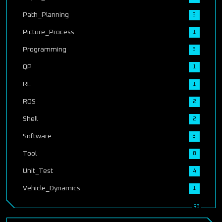
Path_Planning
3
Picture_Process
1
Programming
3
QP
1
RL
1
ROS
2
Shell
2
Software
3
Tool
8
Unit_Test
4
Vehicle_Dynamics
1