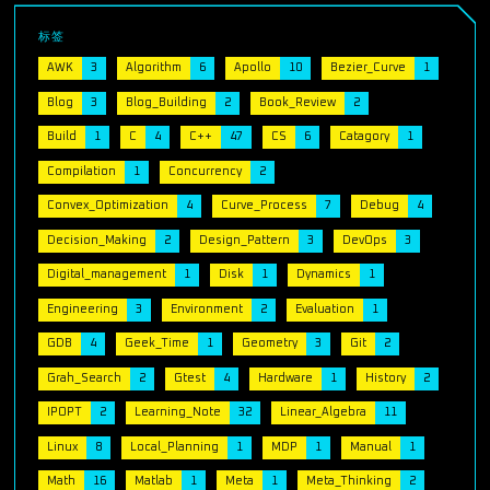
标签
AWK
3
Algorithm
6
Apollo
10
Bezier_Curve
1
Blog
3
Blog_Building
2
Book_Review
2
Build
1
C
4
C++
47
CS
6
Catagory
1
Compilation
1
Concurrency
2
Convex_Optimization
4
Curve_Process
7
Debug
4
Decision_Making
2
Design_Pattern
3
DevOps
3
Digital_management
1
Disk
1
Dynamics
1
Engineering
3
Environment
2
Evaluation
1
GDB
4
Geek_Time
1
Geometry
3
Git
2
Grah_Search
2
Gtest
4
Hardware
1
History
2
IPOPT
2
Learning_Note
32
Linear_Algebra
11
Linux
8
Local_Planning
1
MDP
1
Manual
1
Math
16
Matlab
1
Meta
1
Meta_Thinking
2