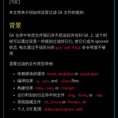
[TOC]
本文简单介绍如何设置过滤 Git 文件的规则.
背景
Git 仓库中有些文件我们并不想追踪并传到 Git 上. 这个时
候可以通过设置一些规则过滤掉它们, 使它们成为 ignored
git add FILE
状态. 每次通过手动区分的
命令明显不够
用.
需要过滤的文件类型举例:
/node_modules
/packages
依赖模块的缓存
or
.o
.pyc
.class
编译结果
,
, and
files
/bin
/out
/target
构建结果
,
, or
.log
.lock
.tmp
运行时刻的日志等中间文件
,
, or
.DS_Store
Thumbs.db
系统隐藏文件
or
.idea/workspace.xml
个人 IDE 配置