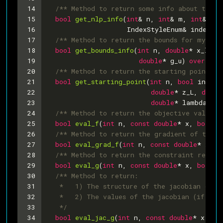
14
/** Method to return some info about the n
15
bool
get_nlp_info
(
int
& n, 
int
& m, 
int
& nnz
16
                    IndexStyleEnum& index_st
17
/** Method to return the bounds for my pro
18
bool
get_bounds_info
(
int
 n, 
double
* x_l, 
d
19
double
* g_u)
override
20
/** Method to return the starting point fo
21
bool
get_starting_point
(
int
 n, 
bool
 init_x
22
double
* z_L, 
doubl
23
double
* lambda)
ov
24
/** Method to return the objective value *
25
bool
eval_f
(
int
 n, 
const
double
* x, 
bool
 n
26
/** Method to return the gradient of the o
27
bool
eval_grad_f
(
int
 n, 
const
double
* x, 
b
28
/** Method to return the constraint residu
29
bool
eval_g
(
int
 n, 
const
double
* x, 
bool
 n
30
/** Method to return:
31
   *   1) The structure of the jacobian (if "
32
   *   2) The values of the jacobian (if "val
33
   */
34
bool
eval_jac_g
(
int
 n, 
const
double
* x, 
bo