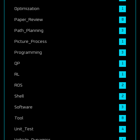
Optimization
1
Paper_Review
8
Path_Planning
3
Picture_Process
1
Programming
3
QP
1
RL
1
ROS
2
Shell
2
Software
3
Tool
8
Unit_Test
4