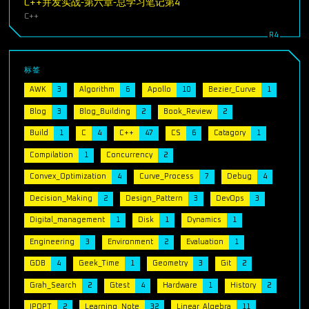
C++并发实战-第六章-总学习笔记第4
C++
标签
AWK
3
Algorithm
6
Apollo
10
Bezier_Curve
1
Blog
3
Blog_Building
2
Book_Review
2
Build
1
C
4
C++
47
CS
6
Catagory
1
Compilation
1
Concurrency
2
Convex_Optimization
4
Curve_Process
7
Debug
4
Decision_Making
2
Design_Pattern
3
DevOps
3
Digital_management
1
Disk
1
Dynamics
1
Engineering
3
Environment
2
Evaluation
1
GDB
4
Geek_Time
1
Geometry
3
Git
2
Grah_Search
2
Gtest
4
Hardware
1
History
2
IPOPT
2
Learning_Note
32
Linear_Algebra
11