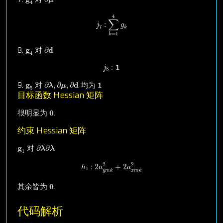
4
j
7
:
∑
k
=
1
4
g
k
4
∑
:
j
g
7
k
=
1
k
∂
d
g
4
g
d
∂
8.
对
4
j
8
:
1
1
:
j
8
∂
λ
,
∂
μ
,
∂
d
1
g
5
g
d
1
∂
,
∂
,
∂
9.
对
均为
λ
μ
5
目标函数 Hessian 矩阵
0
0
很明显为
.
约束 Hessian 矩阵
∂
λ
∂
λ
g
1
g
∂
∂
对
λ
λ
1
h
1
:
2
a
y
m
k
2
+
2
a
x
m
k
2
2
2
:
2
+
2
h
a
a
1
y
m
k
x
m
k
0
0
其余皆为
.
代码解析