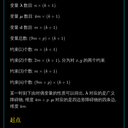
n
×
(
k
+
1
)
λ
×
(
+
1
)
变量
数目:
.
λ
n
k
4
m
×
(
k
+
1
)
μ
4
×
(
+
1
)
变量
数目:
.
μ
m
k
m
×
(
k
+
1
)
d
d
×
(
+
1
)
变量
数目:
.
m
k
(
9
m
+
p
)
×
(
k
+
1
)
(
9
+
)
×
(
+
1
)
变量总数:
m
p
k
m
×
(
k
+
1
)
×
(
+
1
)
约束(1)个数:
m
k
2
m
×
(
k
+
1
)
x
,
y
2
×
(
+
1
)
,
约束(2)个数:
, 分为对
的两个约束.
m
k
x
y
m
×
(
k
+
1
)
×
(
+
1
)
约束(3)个数:
m
k
(
9
m
+
p
)
×
(
k
+
1
)
(
9
+
)
×
(
+
1
)
约束(4)个数:
m
p
k
λ
某一时刻下由对偶变量的性质可以得出,
对应的是广义
λ
4
m
+
p
μ
4
+
障碍物, 维度
.
对应的是四边形障碍物的四条边,
m
p
μ
4
m
4
维度
.
m
起点