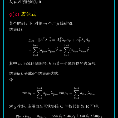
λ
,
μ
,
d
0
d
0
,
,
初始均为
.
λ
μ
g(x)
表达式
i
m
某个时刻
下, 对第
个广义障碍物.
i
m
约束(1):
g
1
m
:
|
|
A
T
λ
|
|
2
2
=
A
x
T
λ
x
A
x
+
A
y
T
λ
y
A
y
=
∑
k
=
1
1
o
r
4
(
a
y
i
m
k
λ
y
i
m
k
)
2
T
:
|
|
|
|
=
+
T
T
g
A
λ
A
λ
A
A
λ
A
1
m
x
x
y
y
x
y
2
1
4
1
4
o
r
o
r
∑
∑
2
2
=
(
)
+
(
)
a
λ
a
λ
y
y
x
x
i
m
k
i
m
k
i
m
k
i
m
k
=
1
=
1
k
k
k
m
其中
为障碍物编号,
为某一个障碍物的边编号.
m
k
约束(2), 分成2个约束表达式:
令
t
m
p
1
=
∑
k
=
1
1
o
r
4
a
y
i
m
k
λ
y
i
m
k
t
m
p
2
=
∑
k
=
1
1
o
r
4
a
x
i
m
k
λ
1
4
1
4
o
r
o
r
∑
∑
=
=
t
m
p
a
λ
t
m
p
a
λ
1
2
y
y
x
x
i
m
k
i
m
k
i
m
k
i
m
k
=
1
=
1
k
k
G
R
y
G
R
对
坐标, 应用自车形状矩阵
与旋转矩阵
可得:
y
g
2
m
:
μ
y
i
m
−
μ
y
(
i
+
1
)
m
+
cos
ϕ
i
∗
tmp
1
+
sin
ϕ
i
∗
tmp
2
:
−
+
cos
∗
tmp
+
sin
∗
tmp
g
μ
μ
ϕ
ϕ
2
1
2
m
y
y
i
i
(
+
1
)
i
m
i
m