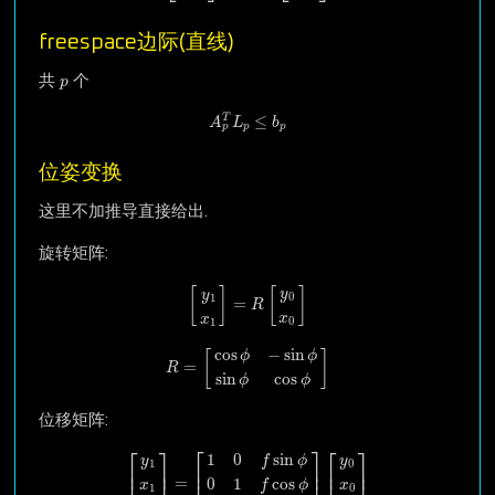
freespace边际(直线)
p
共
个
p
A
p
T
L
p
≤
b
p
≤
T
A
L
b
p
p
p
位姿变换
这里不加推导直接给出.
旋转矩阵:
[
y
1
x
1
]
=
R
[
y
0
x
0
]
[
]
[
]
y
y
0
1
=
R
x
x
0
1
R
=
[
cos
ϕ
−
sin
ϕ
sin
ϕ
cos
ϕ
]
cos
−
sin
[
]
ϕ
ϕ
=
R
sin
cos
ϕ
ϕ
位移矩阵:
⎡
⎤
[
y
1
x
1
1
]
=
[
1
0
f
sin
ϕ
0
1
f
cos
ϕ
0
0
1
]
[
y
0
x
0
1
]
⎡
⎤
⎡
⎤
1
0
sin
y
y
f
ϕ
1
0
⎢
⎥
⎢
⎥
⎢
⎥
=
0
1
cos
x
x
f
ϕ
1
0