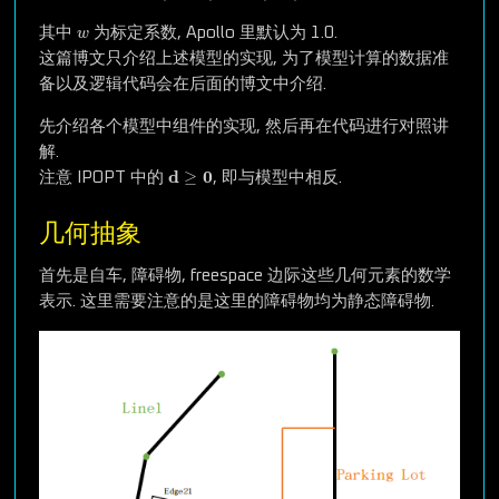
w
其中
为标定系数, Apollo 里默认为 1.0.
w
这篇博文只介绍上述模型的实现, 为了模型计算的数据准
备以及逻辑代码会在后面的博文中介绍.
先介绍各个模型中组件的实现, 然后再在代码进行对照讲
解.
d
≥
0
d
0
≥
注意 IPOPT 中的
, 即与模型中相反.
几何抽象
首先是自车, 障碍物, freespace 边际这些几何元素的数学
表示. 这里需要注意的是这里的障碍物均为静态障碍物.