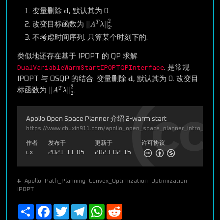
d
d
变量删除
, 默认其为 0.
|
|
A
T
λ
|
|
2
2
2
|
|
|
|
T
改变目标函数为
.
A
λ
2
不考虑时间序列. 只算某个时刻下的.
类似地还存在基于 IPOPT 的 QP 求解
DualVariableWarmStartIPOPTQPInterface
. 是常规
d
d
IPOPT 与 OSQP 的结合. 变量删除
, 默认其为 0. 改变目
|
|
A
T
λ
|
|
2
2
2
|
|
|
|
T
标函数为
.
A
λ
2
Apollo Open Space Planner 介绍 2-warm start
https://www.chuxin911.com/apollo_open_space_planner_intro_2_w
作者
发布于
更新于
许可协议
cx
2021-11-05
2023-02-15
#
Apollo
Path_Planning
Convex_Optimization
Optimization
IPOPT
Share
Facebook
Twitter
Telegram
WhatsApp
Reddit