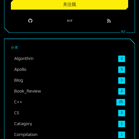
关注我
分类
Algorithm
2
Apollo
5
Blog
3
Book_Review
2
C++
25
CS
3
Catagory
1
Compilation
1