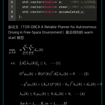
6
  std::vector<
double
> a;    
//MPC u_k控制输入
7
  std::vector<
double
> steer;
//MPC u_k控制输入
8
  std::vector<
double
> accumulated_s;
9
};
如论文《TDR-OBCA A Reliable Planner for Autonomous
Driving in Free-Space Environment》最后得到的 warm
start 模型.
min
μ
,
λ
,
d
w
∑
m
=
1
M
∑
k
=
1
K
d
m
(
k
)
s.t.
‖
A
m
T
λ
m
(
k
)
‖
2
≤
1
,
⋯
(
1
)
G
T
μ
m
M
K
∑
∑
(
)
min
w
d
k
m
,
,
μ
λ
d
=
1
=
1
m
k
∥
∥
s.t.
(
)
≤
1
,
⋯
(
1
)
T
∥
∥
A
λ
k
m
m
2
~
∗
T
T
(
)
+
(
(
)
)
(
)
=
0
⋯
(
2
)
T
G
μ
k
R
x
k
A
λ
k
m
m
m
~
∗
T
T
−
(
)
+
(
(
(
)
)
−
)
(
)
+
(
)
=
0
g
μ
k
A
t
x
k
b
λ
k
d
k
m
m
m
m
m
(
)
⪰
0
,
(
)
⪰
0
,
(
)
<
0
,
⋯
(
4
)
λ
k
μ
k
d
k
m
m
m
 for 
=
1
,
…
,
=
1
,
…
,
k
K
m
M