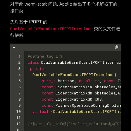
对于此 warm-start 问题, Apollo 给出了多个求解器下的
接口类.
先对基于 IPOPT 的
DualVariableWarmStartIPOPTInterface
类的头文件进
行解析.
1
#
define
 tag_L 3
2
class
DualVariableWarmStartIPOPTInterface
 :
3
public
:
4
DualVariableWarmStartIPOPTInterface
(
5
size_t
 horizon, 
double
 ts, 
const
 Eigen
6
const
 Eigen::MatrixXi& obstacles_edges
7
const
 Eigen::MatrixXd& obstacles_A, 
co
8
const
 Eigen::MatrixXd& xWS,
9
const
 PlannerOpenSpaceConfig& planner_
10
virtual
 ~
DualVariableWarmStartIPOPTInterfa
11
12
//从get_nlp_info到finalize_solution均
13