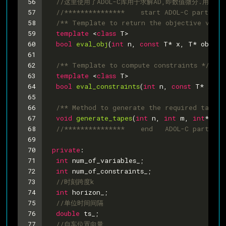
56
//这里使用了ADOL-C库用于求解AD,即数值微分.用于自动
57
//***************    start ADOL-C part ***
58
/** Template to return the objective value
59
template
 <
class
T
>
60
bool
eval_obj
(
int
 n, 
const
 T* x, T* obj_va
61
62
/** Template to compute constraints */
63
template
 <
class
T
>
64
bool
eval_constraints
(
int
 n, 
const
 T* x, 
i
65
66
/** Method to generate the required tapes 
67
void
generate_tapes
(
int
 n, 
int
 m, 
int
* nnz
68
//***************    end   ADOL-C part ***
69
70
private
:
71
int
 num_of_variables_;
72
int
 num_of_constraints_;
73
//时刻跨度k
74
int
 horizon_;
75
//单位时间间隔
76
double
 ts_;
77
//自车位置向量