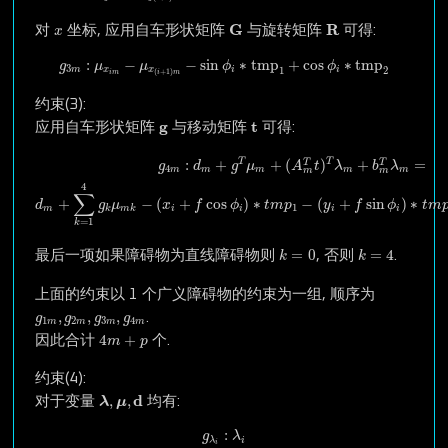
G
R
x
G
R
对
坐标, 应用自车形状矩阵
与旋转矩阵
可得:
x
g
3
m
:
μ
x
i
m
−
μ
x
(
i
+
1
)
m
−
sin
ϕ
i
∗
tmp
1
+
cos
ϕ
i
∗
tmp
2
:
−
−
sin
∗
tmp
+
cos
∗
tmp
g
μ
μ
ϕ
ϕ
3
1
2
m
x
x
i
i
(
+
1
)
i
m
i
m
约束(3):
t
g
g
t
应用自车形状矩阵
与移动矩阵
可得:
g
4
m
:
d
m
+
g
T
μ
m
+
(
A
m
T
t
)
T
λ
m
+
b
m
T
λ
m
=
d
m
+
∑
k
=
1
4
g
k
μ
m
k
−
(
x
i
+
T
T
:
+
+
(
)
+
=
T
T
g
d
g
μ
A
t
λ
b
λ
4
m
m
m
m
m
m
m
4
∑
+
−
(
+
cos
)
∗
−
(
+
sin
)
∗
d
g
μ
x
f
ϕ
t
m
p
y
f
ϕ
t
m
1
m
i
i
i
i
k
m
k
=
1
k
k
=
0
k
=
4
=
0
=
4
最后一项如果障碍物为直线障碍物则
, 否则
.
k
k
上面的约束以 1 个广义障碍物的约束为一组, 顺序为
g
1
m
,
g
2
m
,
g
3
m
,
g
4
m
,
,
,
.
g
g
g
g
1
2
3
4
m
m
m
m
4
m
+
p
4
+
因此合计
个.
m
p
约束(4):
λ
,
μ
,
d
d
,
,
对于变量
均有:
λ
μ
g
λ
i
:
λ
i
:
g
λ
i
λ
i