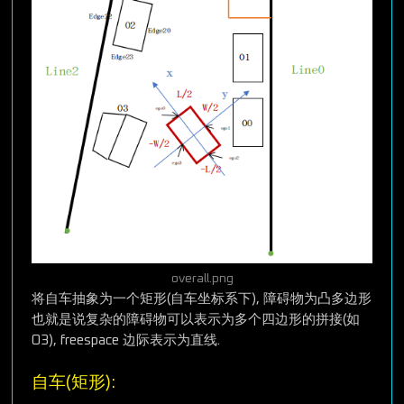
overall.png
将自车抽象为一个矩形(自车坐标系下), 障碍物为凸多边形
也就是说复杂的障碍物可以表示为多个四边形的拼接(如
O3), freespace 边际表示为直线.
自车(矩形):