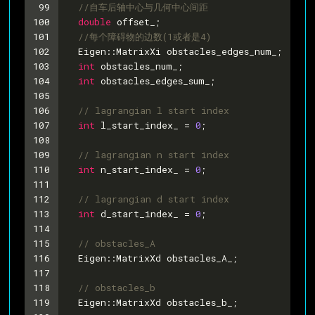
99
//自车后轴中心与几何中心间距
100
double
 offset_;
101
//每个障碍物的边数(1或者是4)
102
  Eigen::MatrixXi obstacles_edges_num_;
103
int
 obstacles_num_;
104
int
 obstacles_edges_sum_;
105
106
// lagrangian l start index
107
int
 l_start_index_ = 
0
;
108
109
// lagrangian n start index
110
int
 n_start_index_ = 
0
;
111
112
// lagrangian d start index
113
int
 d_start_index_ = 
0
;
114
115
// obstacles_A
116
  Eigen::MatrixXd obstacles_A_;
117
118
// obstacles_b
119
  Eigen::MatrixXd obstacles_b_;