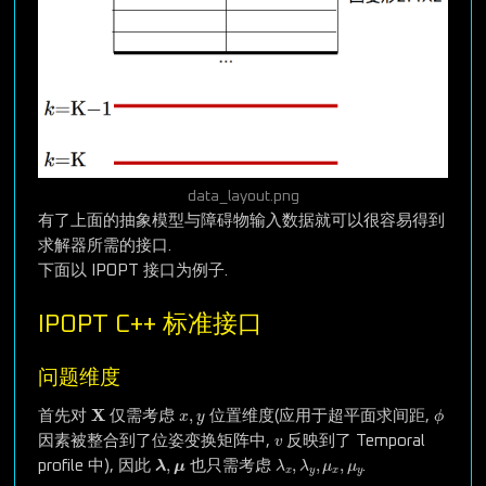
data_layout.png
有了上面的抽象模型与障碍物输入数据就可以很容易得到
求解器所需的接口.
下面以 IPOPT 接口为例子.
IPOPT C++ 标准接口
问题维度
X
ϕ
x
,
y
X
,
首先对
仅需考虑
位置维度(应用于超平面求间距,
x
y
ϕ
v
因素被整合到了位姿变换矩阵中,
反映到了 Temporal
v
λ
,
μ
λ
x
,
λ
y
,
μ
x
,
μ
y
,
,
,
,
profile 中), 因此
也只需考虑
.
λ
μ
λ
λ
μ
μ
x
y
x
y