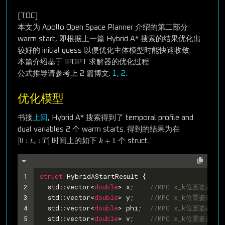
[TOC]
本文为 Apollo Open Space Planner 介绍的第二部分
warm start, 即根据上一篇 Hybrid A* 搜索的结果优化出
较好的 initial guess 以便优化主体模型时能快速收敛.
本篇介绍基于 IPOPT 求解器的优化过程.
公式推导请参考上 2 篇博文:
1
,
2
.
优化模型
书接
上回
, Hybrid A* 搜索得到了 temporal profile and
dual variables 2 个 warm starts. 得到的结果为在
[
0
:
t
s
:
T
]
k
+
1
[
0
:
:
]
+
1
时间上的如下
个 struct.
t
T
k
s
1
struct
HybridAStartResult
 {
2
  std::vector<
double
> x;    
//MPC x_k位置姿态
3
  std::vector<
double
> y;    
//MPC x_k位置姿态
4
  std::vector<
double
> phi;  
//MPC x_k位置姿态
5
  std::vector<
double
> v;    
//MPC x_k位置姿态