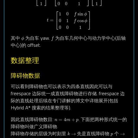
⎣
⎦
⎣
⎦
⎣
⎦
1
1
0
0
1
⎡
⎤
t
=
[
1
0
f
sin
ϕ
0
1
f
cos
ϕ
0
0
1
]
1
0
sin
f
ϕ
⎢
⎥
=
0
1
cos
⎣
⎦
t
f
ϕ
0
0
1
ϕ
f
其中
为自车 yaw.
为自车几何中心与动力学中心(后轴
ϕ
f
中心)的 offset.
数据整理
障碍物数据
可以看到障碍物也可以表示为四条直线因此可以与
freespace 边际统一成直线障碍物进行存储. freespace 边
际的直线处理后续在专门讲解的博文中详细展开(包括
Hybrid A* 搜索的结果整理等).
n
=
4
m
+
p
=
4
+
因此直线障碍物数目:
. 下面把两种形式统一的
n
m
p
障碍物叫做广义障碍物.
k
→
→
p
→
→
障碍物存储的层级为时刻里
先是直线障碍物
个
k
p