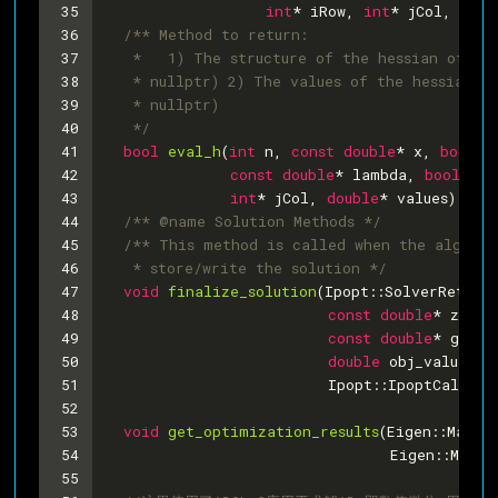
35
int
* iRow, 
int
* jCol, 
doub
36
/** Method to return:
37
   *   1) The structure of the hessian of the
38
   * nullptr) 2) The values of the hessian of
39
   * nullptr)
40
   */
41
bool
eval_h
(
int
 n, 
const
double
* x, 
bool
 n
42
const
double
* lambda, 
bool
 new
43
int
* jCol, 
double
* values)
ove
44
/** @name Solution Methods */
45
/** This method is called when the algorit
46
   * store/write the solution */
47
void
finalize_solution
(Ipopt::SolverReturn 
48
const
double
* z_L, 
49
const
double
* g, 
co
50
double
 obj_value, 
c
51
                         Ipopt::IpoptCalcula
52
53
void
get_optimization_results
(Eigen::Matri
54
                                Eigen::Matri
55