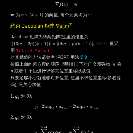
∇
f
(
x
)
=
w
w
∇
(
)
=
f
x
n
×
(
k
+
1
)
w
w
w
×
(
+
1
)
为
的向量, 每个元素均为
.
n
k
w
∇
g
(
x
)
T
∇
(
)
T
约束 Jacobian 矩阵
g
x
Jacobian 矩阵为稀疏矩阵(这里的维度为
[
(
13
m
+
2
p
)
(
k
+
1
)
)
]
×
[
(
9
m
+
p
)
(
k
+
1
)
)
]
[
(
13
+
2
)
(
+
1
)
)
]
×
[
(
9
+
)
(
+
1
)
)
]
, IPOPT 里采
m
p
k
m
p
k
Triplet Format
用
.
对其赋值的方法请参考 IPOPT 用法
博文
i
m
按照上面约束方程的顺序, 即时刻
下对广义障碍物
的
i
m
4 或者 1 个边进行求解其位置坐标以及值.
只要足够小心就能够对齐位置, 这里不求位置坐标(参看源
码), 只关心求值.
∂
λ
g
1
g
∂
1.
对
λ
1
j
1
:
2
tmp
1
∗
a
y
i
m
k
+
2
tmp
2
∗
a
x
i
m
k
:
2
tmp
∗
+
2
tmp
∗
j
a
a
1
1
2
y
x
i
m
k
i
m
k
∂
λ
g
2
g
∂
2.
对
λ
2
j
2
:
∑
k
=
1
1
o
r
4
cos
ϕ
i
a
y
i
m
k
+
∑
k
=
1
1
o
r
4
sin
ϕ
i
a
x
i
m
k
1
4
1
4
o
r
o
r
∑
∑
:
cos
+
sin
j
ϕ
a
ϕ
a