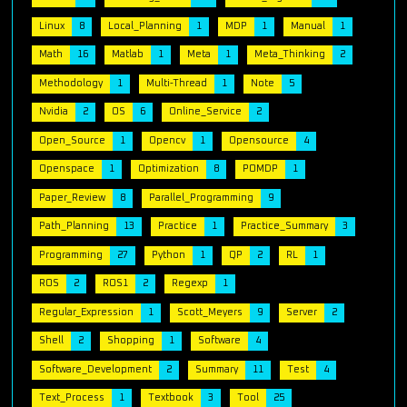
Linux
8
Local_Planning
1
MDP
1
Manual
1
Math
16
Matlab
1
Meta
1
Meta_Thinking
2
Methodology
1
Multi-Thread
1
Note
5
Nvidia
2
OS
6
Online_Service
2
Open_Source
1
Opencv
1
Opensource
4
Openspace
1
Optimization
8
POMDP
1
Paper_Review
8
Parallel_Programming
9
Path_Planning
13
Practice
1
Practice_Summary
3
Programming
27
Python
1
QP
2
RL
1
ROS
2
ROS1
2
Regexp
1
Regular_Expression
1
Scott_Meyers
9
Server
2
Shell
2
Shopping
1
Software
4
Software_Development
2
Summary
11
Test
4
Text_Process
1
Textbook
3
Tool
25