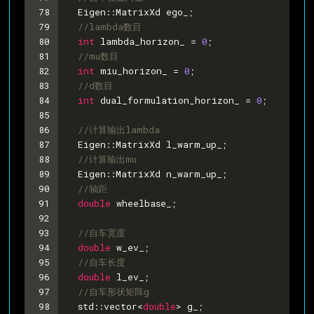
78
  Eigen::MatrixXd ego_;
79
//lambda数目
80
int
 lambda_horizon_ = 
0
;
81
//mu数目
82
int
 miu_horizon_ = 
0
;
83
//d数目
84
int
 dual_formulation_horizon_ = 
0
;
85
86
//计算输出lambda
87
  Eigen::MatrixXd l_warm_up_;
88
//计算输出mu
89
  Eigen::MatrixXd n_warm_up_;
90
//轴距
91
double
 wheelbase_;
92
93
//自车宽度
94
double
 w_ev_;
95
//自车长度
96
double
 l_ev_;
97
//自车形状矩阵g
98
  std::vector<
double
> g_;