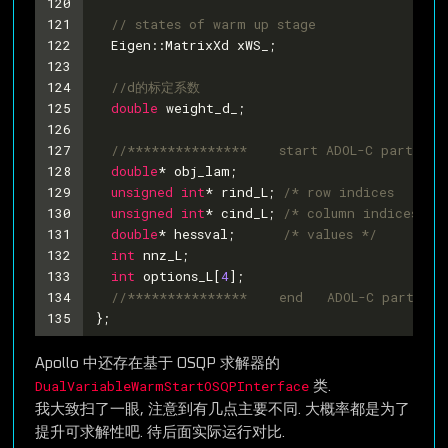
120
121
// states of warm up stage
122
  Eigen::MatrixXd xWS_;
123
124
//d的标定系数
125
double
 weight_d_;
126
127
//***************    start ADOL-C part ***
128
double
* obj_lam;
129
unsigned
int
* rind_L; 
/* row indices    */
130
unsigned
int
* cind_L; 
/* column indices */
131
double
* hessval;      
/* values */
132
int
 nnz_L;
133
int
 options_L[
4
];
134
//***************    end   ADOL-C part ***
135
};
Apollo 中还存在基于 OSQP 求解器的
DualVariableWarmStartOSQPInterface
类.
我大致扫了一眼, 注意到有几点主要不同. 大概率都是为了
提升可求解性吧. 待后面实际运行对比.