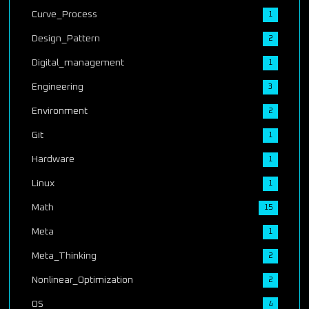
Curve_Process
1
Design_Pattern
2
Digital_management
1
Engineering
3
Environment
2
Git
1
Hardware
1
Linux
1
Math
15
Meta
1
Meta_Thinking
2
Nonlinear_Optimization
2
OS
4