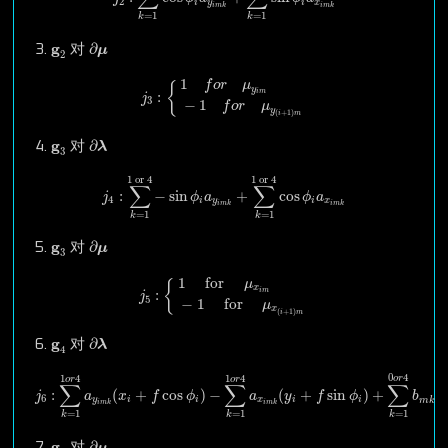
2
i
y
i
x
i
m
k
i
m
k
=
1
=
1
k
k
∂
μ
g
2
g
∂
3.
对
μ
2
j
3
:
{
1
f
o
r
μ
y
i
m
−
1
f
o
r
μ
y
(
i
+
1
)
m
1
f
o
r
μ
{
y
i
m
:
j
3
−
1
f
o
r
μ
y
(
+
1
)
i
m
∂
λ
g
3
g
∂
4.
对
λ
3
j
4
:
∑
k
=
1
1
or
4
−
sin
ϕ
i
a
y
i
m
k
+
∑
k
=
1
1
or
4
cos
ϕ
i
a
x
i
m
k
1
 or 
4
1
 or 
4
∑
∑
:
−
sin
+
cos
j
ϕ
a
ϕ
a
4
i
y
i
x
i
m
k
i
m
k
=
1
=
1
k
k
∂
μ
g
3
g
∂
5.
对
μ
3
j
5
:
{
1
for
μ
x
i
m
−
1
for
μ
x
(
i
+
1
)
m
1
 for 
μ
{
x
i
m
:
j
5
−
1
 for 
μ
x
(
+
1
)
i
m
∂
λ
g
4
g
∂
6.
对
λ
4
j
6
:
∑
k
=
1
1
o
r
4
a
y
i
m
k
(
x
i
+
f
cos
ϕ
i
)
−
∑
k
=
1
1
o
r
4
a
x
i
m
k
(
y
i
+
f
sin
ϕ
i
)
+
∑
k
=
0
4
1
4
1
4
o
r
o
r
o
r
∑
∑
∑
:
(
+
cos
)
−
(
+
sin
)
+
j
a
x
f
ϕ
a
y
f
ϕ
b
6
y
i
i
x
i
i
m
k
i
m
k
i
m
k
=
1
=
1
=
1
k
k
k
∂
μ
g
4
g
∂
7.
对
μ