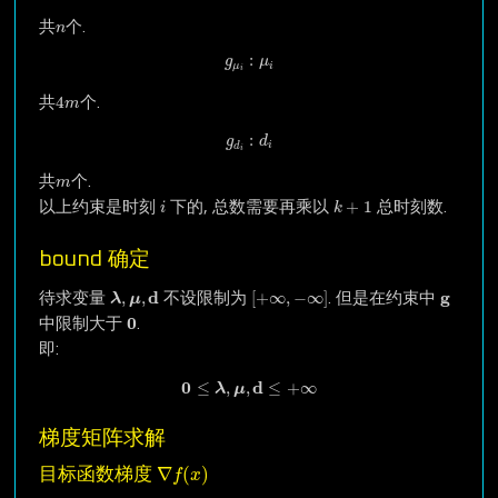
n
共
个.
n
g
μ
i
:
μ
i
:
g
μ
μ
i
i
4
m
4
共
个.
m
g
d
i
:
d
i
:
g
d
i
d
i
m
共
个.
m
i
k
+
1
+
1
以上约束是时刻
下的, 总数需要再乘以
总时刻数.
i
k
bound 确定
[
+
∞
,
−
∞
]
λ
,
μ
,
d
g
d
g
,
,
[
+
∞
,
−
∞
]
待求变量
不设限制为
. 但是在约束中
λ
μ
0
0
中限制大于
.
即:
0
≤
λ
,
μ
,
d
≤
+
∞
0
d
≤
,
,
≤
+
∞
λ
μ
梯度矩阵求解
∇
f
(
x
)
∇
(
)
目标函数梯度
f
x